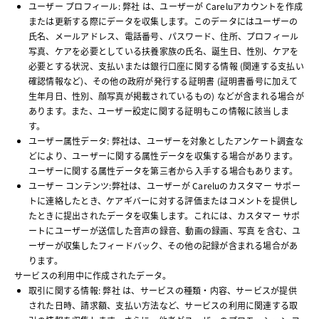
ユーザー プロフィール: 弊社 は、ユーザーが Careluアカウントを作成
または更新する際にデータを収集します。このデータにはユーザーの
氏名、メールアドレス、電話番号、パスワード、住所、プロフィール
写真、ケアを必要としている扶養家族の氏名、誕生日、性別、ケアを
必要とする状況、支払いまたは銀行口座に関する情報 (関連する支払い
確認情報など)、その他の政府が発行する証明書 (証明書番号に加えて
生年月日、性別、顔写真が掲載されているもの) などが含まれる場合が
あります。また、ユーザー設定に関する証明もこの情報に該当しま
す。
ユーザー属性データ: 弊社は、ユーザーを対象としたアンケート調査な
どにより、ユーザーに関する属性データを収集する場合があります。
ユーザーに関する属性データを第三者から入手する場合もあります。
ユーザー コンテンツ:弊社は、ユーザーが Careluのカスタマー サポー
トに連絡したとき、ケアギバーに対する評価またはコメントを提供し
たときに提出されたデータを収集します。これには、カスタマー サポ
ートにユーザーが送信した音声の録音、動画の録画、写真 を含む、ユ
ーザーが収集したフィードバック、その他の記録が含まれる場合があ
ります。
サービスの利用中に作成されたデータ。
取引に関する情報: 弊社 は、サービスの種類・内容、サービスが提供
された日時、請求額、支払い方法など、サービスの利用に関連する取