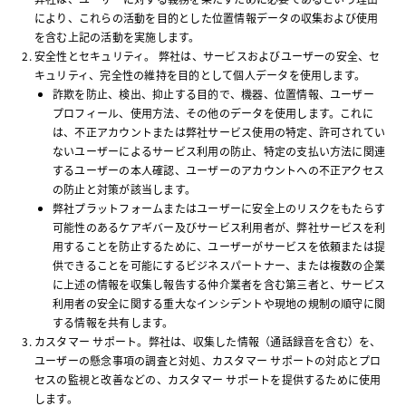
により、これらの活動を目的とした位置情報データの収集および使用
を含む上記の活動を実施します。
安全性とセキュリティ。 弊社は、サービスおよびユーザーの安全、セ
キュリティ、完全性の維持を目的として個人データを使用します。
詐欺を防止、検出、抑止する目的で、機器、位置情報、ユーザー
プロフィール、使用方法、その他のデータを使用します。これに
は、不正アカウントまたは弊社サービス使用の特定、許可されてい
ないユーザーによるサービス利用の防止、特定の支払い方法に関連
するユーザーの本人確認、ユーザーのアカウントへの不正アクセス
の防止と対策が該当します。
弊社プラットフォームまたはユーザーに安全上のリスクをもたらす
可能性のあるケアギバー及びサービス利用者が、弊社サービスを利
用することを防止するために、ユーザーがサービスを依頼または提
供できることを可能にするビジネスパートナー、または複数の企業
に上述の情報を収集し報告する仲介業者を含む第三者と、サービス
利用者の安全に関する重大なインシデントや現地の規制の順守に関
する情報を共有します。
カスタマー サポート。弊社は、収集した情報（通話録音を含む）を、
ユーザーの懸念事項の調査と対処、カスタマー サポートの対応とプロ
セスの監視と改善などの、カスタマー サポートを提供するために使用
します。