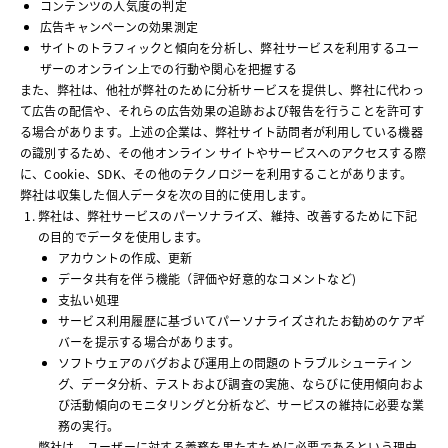
コンテンツの人気度の判定
広告キャンペーンの効果測定
サイトのトラフィックと傾向を分析し、弊社サービスを利用するユー
ザーのオンライン上での行動や関心を把握する
また、弊社は、他社が弊社のために分析サービスを提供し、弊社に代わっ
て広告の配信や、それらの広告効果の追跡および報告を行うことを許可す
る場合があります。上述の企業は、弊社サイト訪問者が利用している機器
の識別するため、その他オンライン サイトやサービスへのアクセスする際
に、Cookie、SDK、その他のテクノロジーを利用することがあります。
弊社は収集した個人データを次の目的に使用します。
弊社は、弊社サービスのパーソナライズ、維持、改善するために下記
の目的でデータを使用します。
アカウントの作成、更新
データ共有を伴う機能（評価や好意的なコメントなど)
支払い処理
サービス利用履歴に基づいてパーソナライズされたお勧めのケアギ
バーを提示する場合があります。
ソフトウェアのバグおよび運用上の問題のトラブルシューティン
グ、データ分析、テストおよび調査の実施、ならびに使用傾向およ
び活動傾向のモニタリングと分析など、サービスの維持に必要な業
務の実行。
弊社は、ユーザーに対する義務を果たすために必要であるという理由