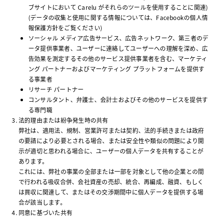
ブサイトにおいて Carelu がそれらのツールを使用することに関連)
(データの収集と使用に関する情報については、Facebookの個人情
報保護方針をご覧ください)
ソーシャル メディア広告サービス、広告ネットワーク、第三者のデ
ータ提供事業者、ユーザーに連絡してユーザーへの理解を深め、広
告効果を測定するその他のサービス提供事業者を含む、マーケティ
ング パートナーおよびマーケティング プラットフォームを提供す
る事業者
リサーチ パートナー
コンサルタント、弁護士、会計士およびその他のサービスを提供す
る専門職
法的理由または紛争発生時の共有
弊社は、適用法、規制、営業許可または契約、法的手続きまたは政府
の要請により必要とされる場合、または安全性や類似の問題により開
示が適切と思われる場合に、ユーザーの個人データを共有することが
あります。
これには、弊社の事業の全部または一部を対象として他の企業との間
で行われる吸収合併、会社資産の売却、統合、再編成、融資、もしく
は買収に関連して、またはその交渉期間中に個人データを提供する場
合が該当します。
同意に基づいた共有