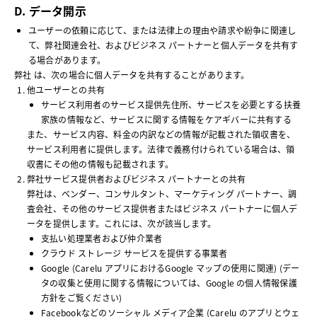
D. データ開示
ユーザーの依頼に応じて、または法律上の理由や請求や紛争に関連し
て、弊社関連会社、およびビジネス パートナーと個人データを共有す
る場合があります。
弊社 は、次の場合に個人データを共有することがあります。
他ユーザーとの共有
サービス利用者のサービス提供先住所、サービスを必要とする扶養
家族の情報など、サービスに関する情報をケアギバーに共有する
また、サービス内容、料金の内訳などの情報が記載された領収書を、
サービス利用者に提供します。法律で義務付けられている場合は、領
収書にその他の情報も記載されます。
弊社サービス提供者およびビジネス パートナーとの共有
弊社は、ベンダー、コンサルタント、マーケティング パートナー、調
査会社、その他のサービス提供者またはビジネス パートナーに個人デ
ータを提供します。これには、次が該当します。
支払い処理業者および仲介業者
クラウド ストレージ サービスを提供する事業者
Google (Carelu アプリにおけるGoogle マップの使用に関連) (デー
タの収集と使用に関する情報については、Google の個人情報保護
方針をご覧ください)
Facebookなどのソーシャル メディア企業 (Carelu のアプリとウェ