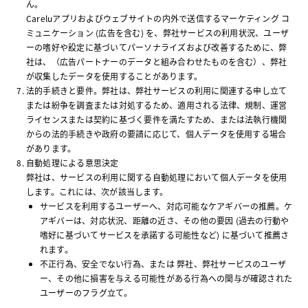
ん。
Careluアプリおよびウェブサイトの内外で送信するマーケティング コ
ミュニケーション (広告を含む) を、弊社サービスの利用状況、ユーザ
ーの嗜好や設定に基づいてパーソナライズおよび改善するために、弊
社は、（広告パートナーのデータと組み合わせたものを含む）、弊社
が収集したデータを使用することがあります。
法的手続きと要件。弊社は、弊社サービスの利用に関連する申し立て
または紛争を調査または対処するため、適用される法律、規制、運営
ライセンスまたは契約に基づく要件を満たすため、または法執行機関
からの法的手続きや政府の要請に応じて、個人データを使用する場合
があります。
自動処理による意思決定
弊社は、サービスの利用に関する自動処理において個人データを使用
します。これには、次が該当します。
サービスを利用するユーザーへ、対応可能なケアギバーの推薦。ケ
アギバーは、対応状況、距離の近さ、その他の要因 (過去の行動や
嗜好に基づいてサービスを承諾する可能性など) に基づいて推薦さ
れます。
不正行為、安全でない行為、または 弊社、弊社サービスのユーザ
ー、その他に損害を与える可能性がある行為への関与が確認された
ユーザーのフラグ立て。