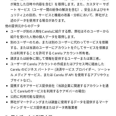
が発生した日時や内容を含む）を取得します。また、カスタマー サポ
ート サービス（ユーザー間の紛争の解決を含む）、安全上およびセキ
ュリティ上の目的、サービスと機能の改善・分析において、弊社が上
述のデータを使用する場合があります。
他の提供元からのデータ
ユーザーが別の人物をCareluに紹介する際、弊社はそのユーザーから
紹介を受けた人物の個人データを取得します。
別のユーザーのため、または別のユーザーに代わってサービスを依頼
する、または当該のユーザーにアカウントを介してサービスを依頼ま
たは利用することを許可する Carelu アカウント所有者。
請求または紛争に関して情報を提供するユーザーまたは第三者。
ユーザーが Carelu アカウントの作成またはアクセス時に経由した
Carelu のビジネス パートナー (決済サービス プロバイダー、ソーシャ
ル メディア サービス、または Carelu が API を使用するアプリやウェ
ブサイトなど)。
提携するケアサービス提供会社（当該企業に関連するアカウントを通
して Careluのサービスを利用するケアギバーの場合)
公的に利用可能な提供元
弊社がマーケティングまたは調査に使用するデータを提供するマーケ
ティング サービス提供者またはデータ再販業者